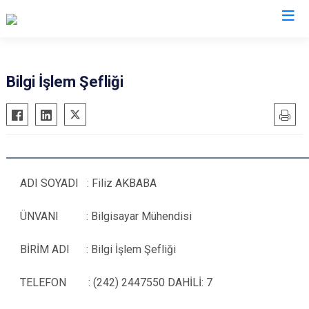
Antalya
Bilgi İşlem Şefliği
Akseki
Korkuteli
Alanya
Kumluca
Elmalı
Manavgat
Finike
Serik
ADI SOYADI : Filiz AKBABA
Gazipaşa
Aksu
Gündoğmuş
Döşemealtı
ÜNVANI : Bilgisayar Mühendisi
İbradı
Kepez
BİRİM ADI : Bilgi İşlem Şefliği
Demre
Konyaaltı
Kaş
Muratpaşa
TELEFON : (242) 2447550 DAHİLİ: 7
Kemer