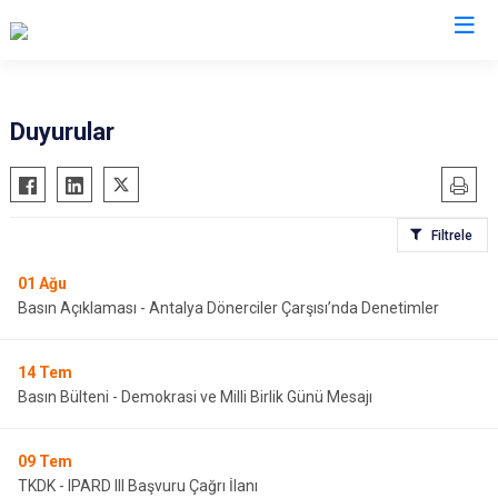
Antalya
Duyurular
Akseki
Korkuteli
Alanya
Kumluca
Filtrele
Elmalı
Manavgat
Finike
Serik
01
Ağu
Basın Açıklaması - Antalya Dönerciler Çarşısı’nda Denetimler
Gazipaşa
Aksu
Gündoğmuş
Döşemealtı
14
Tem
İbradı
Kepez
Basın Bülteni - Demokrasi ve Milli Birlik Günü Mesajı
Demre
Konyaaltı
Kaş
Muratpaşa
09
Tem
Kemer
TKDK - IPARD III Başvuru Çağrı İlanı