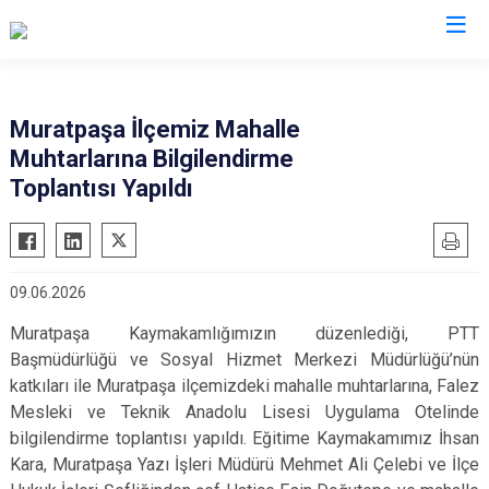
Antalya
Muratpaşa İlçemiz Mahalle
Muhtarlarına Bilgilendirme
Akseki
Korkuteli
Toplantısı Yapıldı
Alanya
Kumluca
Elmalı
Manavgat
Finike
Serik
09.06.2026
Gazipaşa
Aksu
Muratpaşa Kaymakamlığımızın düzenlediği, PTT
Gündoğmuş
Döşemealtı
Başmüdürlüğü ve Sosyal Hizmet Merkezi Müdürlüğü’nün
İbradı
Kepez
katkıları ile Muratpaşa ilçemizdeki mahalle muhtarlarına, Falez
Demre
Konyaaltı
Mesleki ve Teknik Anadolu Lisesi Uygulama Otelinde
bilgilendirme toplantısı yapıldı. Eğitime Kaymakamımız İhsan
Kaş
Muratpaşa
Kara, Muratpaşa Yazı İşleri Müdürü Mehmet Ali Çelebi ve İlçe
Kemer